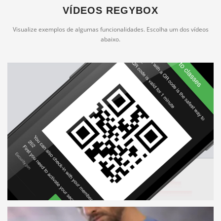
VÍDEOS REGYBOX
Visualize exemplos de algumas funcionalidades. Escolha um dos vídeos
abaixo.